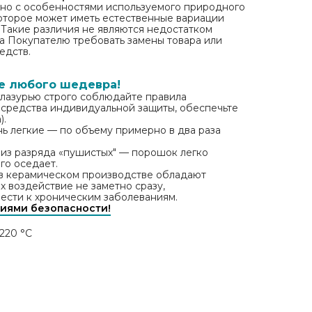
зано с особенностями используемого природного
которое может иметь естественные вариации
. Такие различия не являются недостатком
ва Покупателю требовать замены товара или
едств.
е любого шедевра!
лазурью строго соблюдайте правила
 средства индивидуальной защиты, обеспечьте
).
нь легкие — по объему примерно в два раза
 из разряда «пушистых" — порошок легко
го оседает.
в керамическом производстве обладают
х воздействие не заметно сразу,
ести к хроническим заболеваниям.
иями безопасности!
220 °C