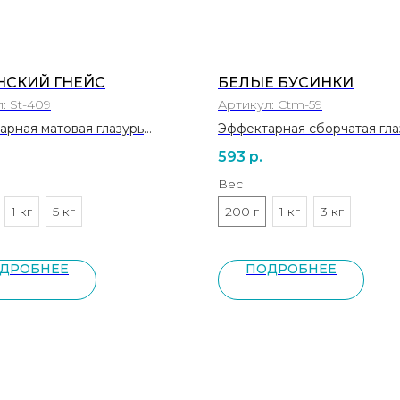
НСКИЙ ГНЕЙС
БЕЛЫЕ БУСИНКИ
л:
St-409
Артикул:
Ctm-59
арная матовая глазурь
Эффектарная сборчатая гла
40°C
1200−1220 °C
593
р.
10⁻⁷ °С⁻¹
Вес
1 кг
5 кг
200 г
1 кг
3 кг
ДРОБНЕЕ
ПОДРОБНЕЕ