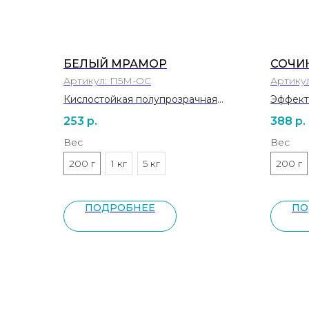
БЕЛЫЙ МРАМОР
СОЧИ
Артикул:
П5М-ОС
Артику
Кислостойкая полупрозрачная
Эффект
матовая глазурь
1190-12
253
р.
388
р.
1190-1240°C
КТР 62·
КТР 58·10⁻⁷ °С⁻¹
Вес
Вес
200 г
1 кг
5 кг
200 г
ПОДРОБНЕЕ
ПО