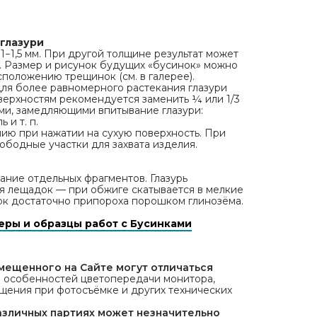
глазури
1−1,5 мм. При другой толщине результат может
. Размер и рисунок будущих «бусинок» можно
сположению трещинок (см. в галерее).
Для более равномерного растекания глазури
ерхностям рекомендуется заменить ¼ или 1/3
ми, замедляющими впитывание глазури:
 и т. п.
ию при нажатии на сухую поверхность. При
ободные участки для захвата изделия.
ние отдельных фрагментов. Глазурь
я лещадок — при обжиге скатывается в мелкие
ок достаточно припороха порошком глинозёма.
еры и образцы работ с Бусинками
мещенного на Сайте могут отличаться
а особенностей цветопередачи монитора,
ещения при фотосъёмке и других технических
различных партиях может незначительно