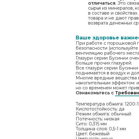
отличаться
. Это свя
сырья из минералов, 
в составе и свойствах
товара и не дают пра
возврата денежных ср
Ваше здоровье важне
При работе с порошковой г
безопасности (используйте
вентиляцию рабочего места
Глазури серии Бусинки оче
больше прочих глазурей.
Все глазури серии Бусинки
поднимается в воздух и дол
Многие вредные вещества 
накопительным эффектом: и
но со временем может прив
Ознакомьтесь с
Требован
Температура обжига: 1200-1
Кислотостойкость: да
Режим обжига: обычный
Потечность: низкая
Сито: 0,315 мм
Толщина слоя: 0,5-1 мм
Цвет: бежевый
Цветность: моно