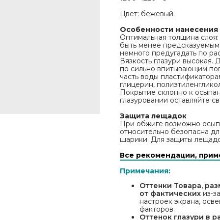
Цвет: бежевый.
Особенности нанесения 
Оптимальная толщина слоя: 
быть менее предсказуемым
немного предугадать по ра
Вязкость глазури высокая. 
по сильно впитывающим пов
часть воды пластификатора
глицерин, полиэтиленгликоль
Покрытие склонно к осыпан
глазуровании оставляйте св
Защита лещадок
При обжиге возможно осыпа
относительно безопасна дл
шарики. Для защиты лещад
Все рекомендации, прим
Примечания:
Оттенки Товара, раз
от фактических
из-з
настроек экрана, осв
факторов.
Оттенок глазури в 