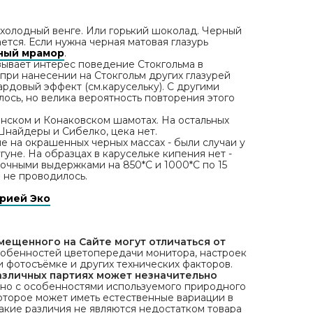
и холодный венге. Или горький шоколад. Черный
ается. Если нужна черная матовая глазурь
ный мрамор
.
зывает интерес поведение Стокгольма в
 при нанесении на Стокгольм других глазурей
ардовый эффект (см.карусельку). С другими
ось, но велика вероятность повторения этого
инском и Конаковском шамотах. На остальных
Шнайдеры и Сибелко, цека нет.
е на окрашенных черных массах - были случаи у
гуне. На образцах в карусельке кипения нет -
очными выдержками на 850*С и 1000*С по 15
 не проводилось.
ерией Эко
мещенного на Сайте могут отличаться от
собенностей цветопередачи монитора, настроек
и фотосъёмке и других технических факторов.
различных партиях может незначительно
зано с особенностями используемого природного
которое может иметь естественные вариации в
Такие различия не являются недостатком товара