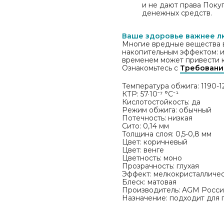
и не дают права Поку
денежных средств.
Ваше здоровье важнее л
Многие вредные вещества 
накопительным эффектом: их
временем может привести к
Ознакомьтесь с
Требовани
Температура обжига: 1190-1
КТР: 57·10⁻⁷ °С⁻¹
Кислотостойкость: да
Режим обжига: обычный
Потечность: низкая
Сито: 0,14 мм
Толщина слоя: 0,5-0,8 мм
Цвет: коричневый
Цвет: венге
Цветность: моно
Прозрачность: глухая
Эффект: мелкокристалличе
Блеск: матовая
Производитель: AGM Росси
Назначение: подходит для