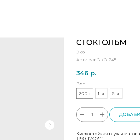
СТОКГОЛЬМ
Эко
Артикул:
ЭКО-245
346
р.
Вес
200 г
1 кг
5 кг
ДОБАВИ
Кислостойкая глухая матова
1190-1240*С