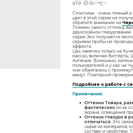
КТР 57·10⁻⁷ °С⁻¹
Стокгольм - очень темный 
цвет в этой серии не получ
обратите внимание на
Чер
Помимо самого оттенка, вы
двухслойном глазуровании:
серии Эко получается леоп
сериями пробы не проводил
эффекта.
Цек замечен только на Куч
массах, включая Витгерты, 
Кипение. Возможно, кипени
пользователей и у нас на Чу
они обжигались с промежут
минут. Повторной проверки
Подробнее о работе с с
Примечания
:
Оттенки Товара, раз
фактических
из-за о
экрана, освещения пр
Оттенок глазури в 
отличаться
. Это свя
сырья из минералов, 
составе и свойствах. 