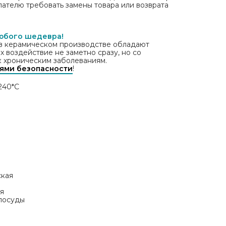
пателю требовать замены товара или возврата
юбого шедевра!
в керамическом производстве обладают
 воздействие не заметно сразу, но со
 хроническим заболеваниям.
ями безопасности
!
240*С
ская
я
 посуды