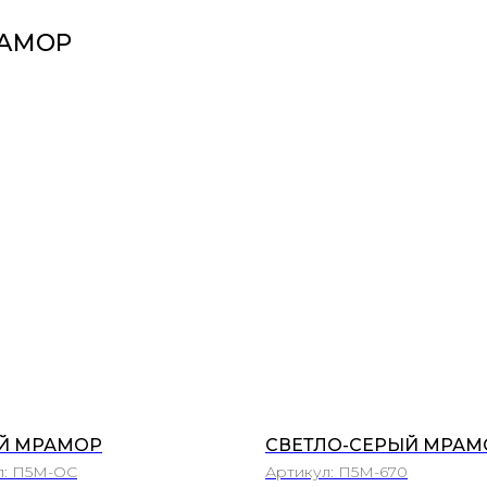
РАМОР
Й МРАМОР
СВЕТЛО-СЕРЫЙ МРАМ
л:
П5М-ОС
Артикул:
П5М-670