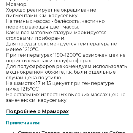
Мрамор.
Хорошо реагирует на окрашивание
пигментами. См. карусельку.
На темных массах - белёсость, частично
перекрывающая цвет массы.
Как и все матовые глазури маркируется
столовыми приборами.
Для посуды рекомендуется температура не
менее 1210°C.
При температурах 1190-1200°C возможен цек на
пористых массах и полуфарфорах.
Для полуфарфоров рекомендуем использовать
в однократном обжиге, т.к. были отдельные
случаи цека по утилю.
На шамотах 17 и 15 цекует при температуре
ниже 1215°CС.
На остальных известных высоких массах цек не
замечен: см. карусельку.
Подробнее о Мраморах
Примечания
: