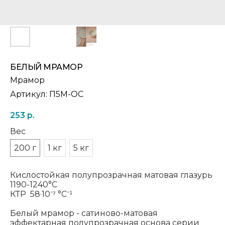
БЕЛЫЙ МРАМОР
Мрамор
Артикул:
П5М-ОС
253
р.
Вес
200 г
1 кг
5 кг
Кислостойкая полупрозрачная матовая глазурь
1190-1240°C
КТР 58
·10⁻⁷ °С⁻¹
Белый мрамор - сатиново-матовая
эффектарная полупрозрачная основа серии